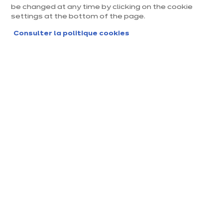
be changed at any time by clicking on the cookie
settings at the bottom of the page.
Consulter la politique cookies
Cuadra
4 coloris disponibles
Précédent
Suivant
Sable fin - F788
10 490 €
/ TTC
En
savoir
ou
199.02 €
/mois pendant
41
mois
plus
Voir conditions
dont 55,58 € Eco-mobilier
TAEG fixe : 6.8%
Montant total dû au titre du crédit : 8159.82€
Classique réinventé
Une cuisine qui marie le chic d'aujourd'hui et le charme d'hier. Ses