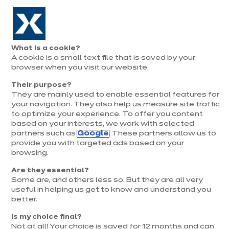
Aller à la navigation
Aller au contenu principal
Prolongation exceptionnelle : Du 1er au 31 août, jusqu’à 100%
de la pose offerte* !
Nos
Je
Ouvrir
What is a cookie?
le
magasins
pren
A cookie is a small text file that is saved by your
Je prends
menu
rend
rendez-vous
browser when you visit our website.
vous
Their purpose?
They are mainly used to enable essential features for
your navigation. They also help us measure site traffic
to optimize your experience. To offer you content
based on your interests, we work with selected
partners such as
Google
. These partners allow us to
provide you with targeted ads based on your
browsing.
t
Are they essential?
Some are, and others less so. But they are all very
useful in helping us get to know and understand you
better.
Is my choice final?
Not at all! Your choice is saved for 12 months and can