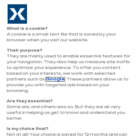
Aller à la navigation
Aller au contenu principal
Prolongation exceptionnelle : Du 1er au 31 août, jusqu’à 100%
de la pose offerte* !
Nos
Je
Ouvrir
What is a cookie?
le
magasins
pren
A cookie is a small text file that is saved by your
Je prends
menu
rend
rendez-vous
browser when you visit our website.
vous
Their purpose?
They are mainly used to enable essential features for
your navigation. They also help us measure site traffic
to optimize your experience. To offer you content
based on your interests, we work with selected
partners such as
Google
. These partners allow us to
provide you with targeted ads based on your
browsing.
t
Are they essential?
Some are, and others less so. But they are all very
useful in helping us get to know and understand you
better.
Is my choice final?
Not at all! Your choice is saved for 12 months and can