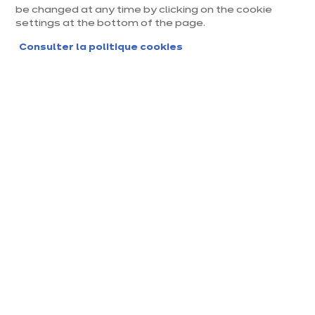
be changed at any time by clicking on the cookie
settings at the bottom of the page.
Consulter la politique cookies
Cuadra
4 coloris disponibles
Précédent
Suivant
Sable fin - F788
10 490 €
/ TTC
En
savoir
ou
199.02 €
/mois pendant
41
mois
plus
Voir conditions
dont 55,58 € Eco-mobilier
TAEG fixe : 6.8%
Montant total dû au titre du crédit : 8159.82€
Classique réinventé
Une cuisine qui marie le chic d'aujourd'hui et le charme d'hier. Ses