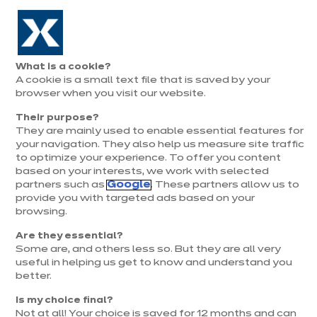
Aller à la navigation
Aller au contenu principal
Prolongation exceptionnelle : Du 1er au 31 août, jusqu’à 100%
de la pose offerte* !
Nos
Je
Ouvrir
What is a cookie?
le
magasins
pren
A cookie is a small text file that is saved by your
Je prends
menu
rend
rendez-vous
browser when you visit our website.
vous
Their purpose?
They are mainly used to enable essential features for
your navigation. They also help us measure site traffic
to optimize your experience. To offer you content
based on your interests, we work with selected
partners such as
Google
. These partners allow us to
provide you with targeted ads based on your
browsing.
t
Are they essential?
Some are, and others less so. But they are all very
useful in helping us get to know and understand you
better.
Is my choice final?
Not at all! Your choice is saved for 12 months and can