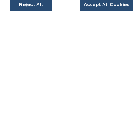
Reject All
Accept All Cookies
Contact
Télécharger le catalogue
Prendre rendez-vous
Cuisines & aménagement
Cuisines équipées
Inspirations cuisine
Aménagement intérieur
Votre projet