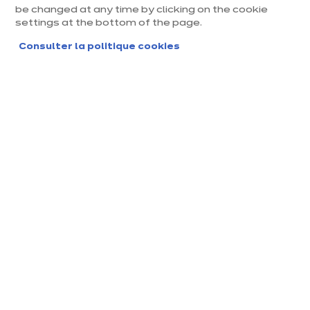
be changed at any time by clicking on the cookie
settings at the bottom of the page.
Consulter la politique cookies
Linéa
5 coloris disponibles
Précédent
Suivant
Chêne de come - 406
10 990 €
/ TTC
En
savoir
ou
199.01 €
/mois pendant
43
mois
plus
Voir conditions
dont 71,93 € Eco-mobilier
TAEG fixe : 6.8%
Montant total dû au titre du crédit : 8557.43€
Tout à portée de main
Avec ses nombreux rangements, la Linéa fait régner la paix entre