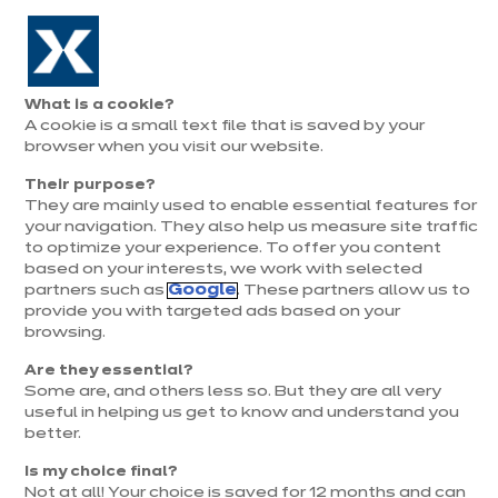
Aller à la navigation
Aller au contenu principal
Prolongation exceptionnelle : Du 1er au 31 août, jusqu’à 100%
de la pose offerte* !
Nos
Je
Ouvrir
What is a cookie?
le
magasins
pren
A cookie is a small text file that is saved by your
Je prends
menu
rend
Électros compris
rendez-vous
browser when you visit our website.
vous
Their purpose?
They are mainly used to enable essential features for
your navigation. They also help us measure site traffic
to optimize your experience. To offer you content
based on your interests, we work with selected
partners such as
Google
. These partners allow us to
provide you with targeted ads based on your
browsing.
t
Are they essential?
Some are, and others less so. But they are all very
useful in helping us get to know and understand you
better.
Is my choice final?
Not at all! Your choice is saved for 12 months and can