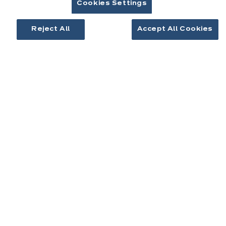
Cookies Settings
Contact
Reject All
Accept All Cookies
Télécharger le catalogue
Prendre rendez-vous
Cuisines & aménagement
Cuisines équipées
Inspirations cuisine
Aménagement intérieur
Votre projet
À propos d'ixina