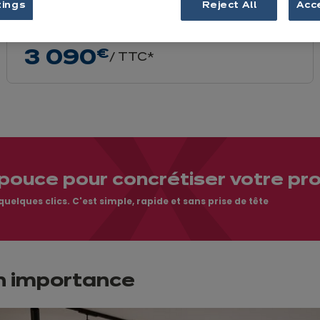
tings
Reject All
Acc
Implantation en U
3 090
€
/ TTC*
pouce pour concrétiser votre pro
elques clics. C'est simple, rapide et sans prise de tête
n importance