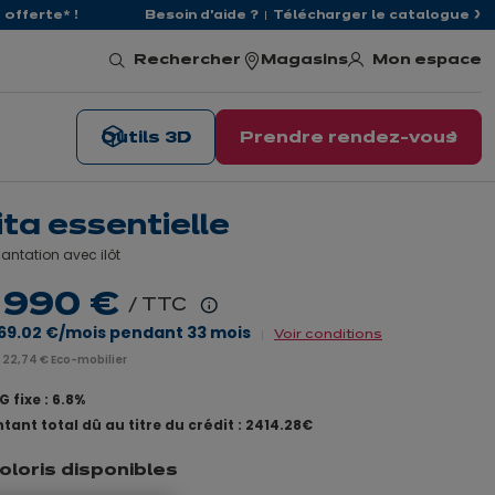
offerte* !
Besoin d'aide ?
Télécharger le catalogue
Mon espace
Rechercher
Magasins
Outils 3D
Prendre rendez-vous
ita essentielle
antation avec ilôt
 990 €
/ TTC
En
69.02 €
/mois pendant
33
mois
Voir conditions
savoir
 22,74 € Eco-mobilier
plus
 fixe : 6.8%
tant total dû au titre du crédit : 2414.28€
coloris disponibles