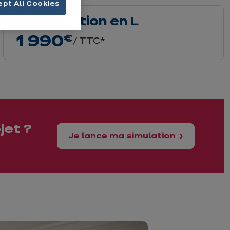
ept All Cookies
Implantation en L
1 990
€
/ TTC*
jet ?
Je lance ma simulation