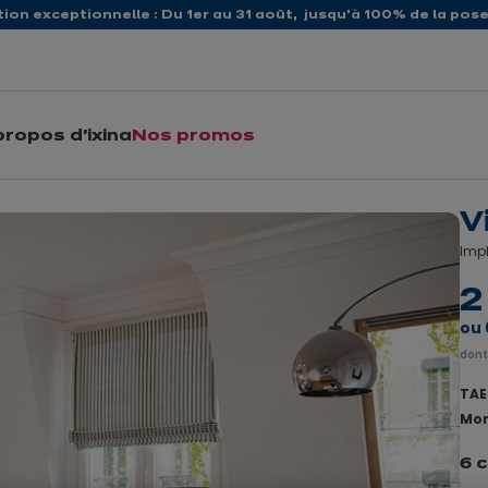
ion exceptionnelle : Du 1er au 31 août, jusqu’à 100% de la pose 
propos d'ixina
Nos promos
V
Impl
2
ou
dont
TAEG
Mon
6 