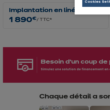
Cookies Set
Implantation en linéaire
1 890
€
/ TTC*
Besoin d'un coup de 
Simulez une solution de financement en qu
Chaque détail a so