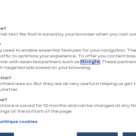
Sui
Précé
ie?
L
mall text file that is saved by your browser when you visit ou
Pe
ch
?
pl
 used to enable essential features for your navigation. The
esp
Voir
affic to optimize your experience. To offer you content ba
pa
work with selected partners such as
Google
. These partners
li
th targeted ads based on your browsing.
fon
pl
tial?
cui
thers less so. But they are all very useful in helping us get
de
 better.
nal?
r choice is saved for 12 months and can be changed at any ti
tings at the bottom of the page.
Sui
olitique cookies