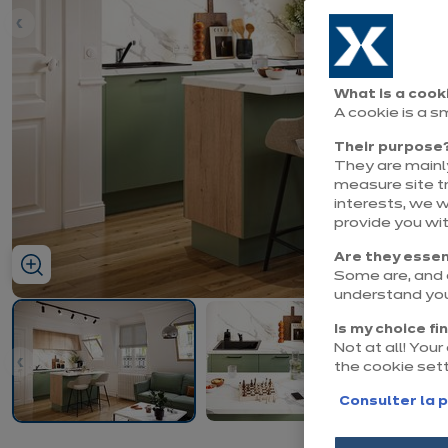
nt
What is a cook
A cookie is a s
Their purpose
They are mainly
measure site tr
interests, we 
provide you wi
Are they essen
Some are, and o
understand you
Is my choice fi
Not at all! You
the cookie set
nt
Consulter la p