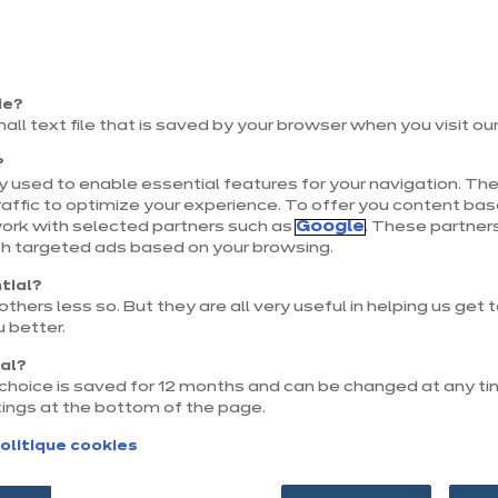
Sui
Précé
ie?
L
mall text file that is saved by your browser when you visit ou
Pe
ch
?
pl
 used to enable essential features for your navigation. The
esp
Voir
affic to optimize your experience. To offer you content ba
pa
work with selected partners such as
Google
. These partners
li
th targeted ads based on your browsing.
fon
pl
tial?
cui
thers less so. But they are all very useful in helping us get
de
 better.
nal?
r choice is saved for 12 months and can be changed at any ti
tings at the bottom of the page.
Sui
olitique cookies