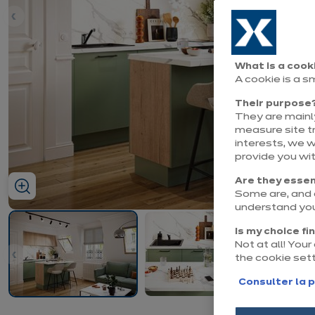
nt
What is a cook
A cookie is a s
Their purpose
They are mainly
measure site tr
interests, we 
provide you wi
Are they essen
Some are, and o
understand you
Is my choice fi
Not at all! You
the cookie set
nt
Consulter la p