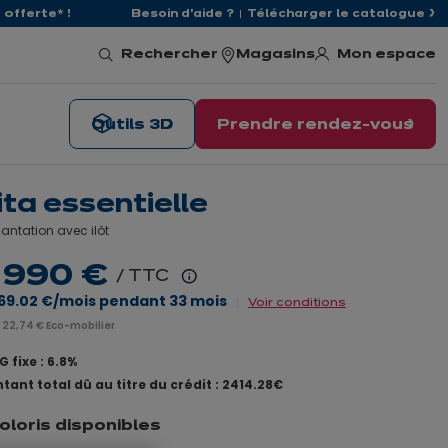
offerte* !
Besoin d'aide ?
Télécharger le catalogue
Mon espace
Rechercher
Magasins
Outils 3D
Prendre rendez-vous
ita essentielle
antation avec ilôt
 990 €
/ TTC
En
69.02 €
/mois pendant
33
mois
Voir conditions
savoir
 22,74 € Eco-mobilier
plus
 fixe : 6.8%
tant total dû au titre du crédit : 2414.28€
coloris disponibles