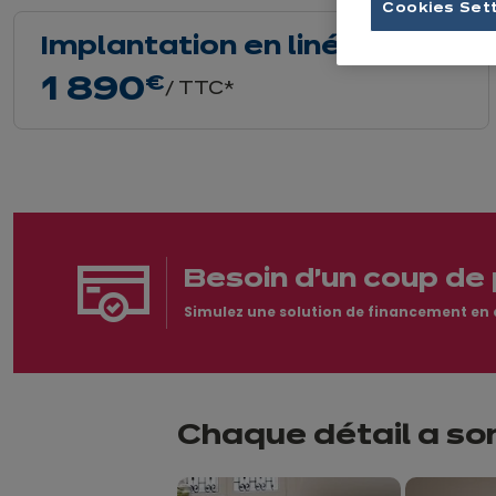
Cookies Set
Implantation en linéaire
1 890
€
/ TTC*
Besoin d'un coup de 
Simulez une solution de financement en qu
Chaque détail a so