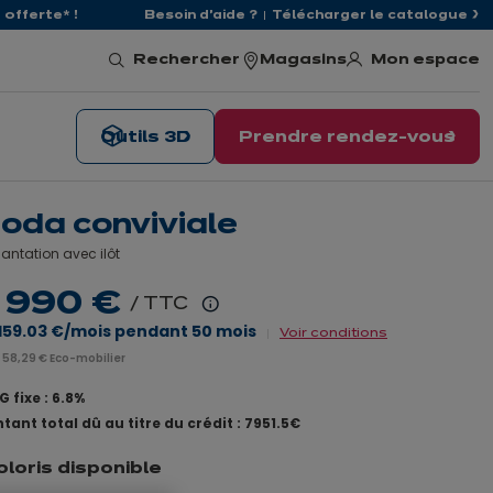
offerte* !
Besoin d'aide ?
Télécharger le catalogue
Mon espace
Rechercher
Magasins
Outils 3D
Prendre rendez-vous
oda conviviale
antation avec ilôt
 990 €
/ TTC
En
159.03 €
/mois pendant
50
mois
Voir conditions
savoir
 58,29 € Eco-mobilier
plus
 fixe : 6.8%
tant total dû au titre du crédit : 7951.5€
oloris disponible