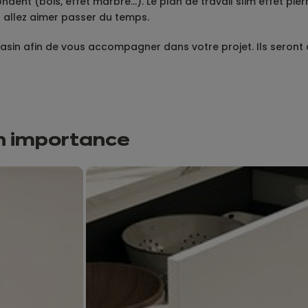
ondent (bois, effet marbre…). Le plan de travail slim effet pi
 allez aimer passer du temps.
sin afin de vous accompagner dans votre projet. Ils seront à
n importance