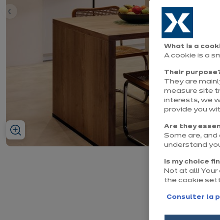
nt
What is a cook
A cookie is a s
Their purpose
They are mainly
measure site tr
interests, we 
provide you wi
Are they essen
Some are, and o
understand you
Is my choice fi
Not at all! You
the cookie set
Consulter la p