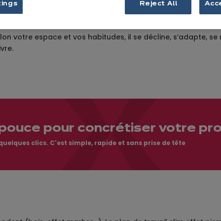
tings
Reject All
Acc
ossibilités
on votre espace et vos habitudes, il se décline, s’adapte, se
vre.
pouce pour concrétiser votre pro
elques clics. C'est simple, rapide et sans prise de tête