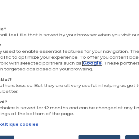
Sui
Précé
L’
ie?
À la
mall text file that is saved by your browser when you visit ou
a ce
?
maît
 used to enable essential features for your navigation. The
pass
Voir
nomb
affic to optimize your experience. To offer you content ba
work with selected partners such as
Google
. These partners
th targeted ads based on your browsing.
tial?
thers less so. But they are all very useful in helping us get
 better.
nal?
r choice is saved for 12 months and can be changed at any ti
tings at the bottom of the page.
olitique cookies