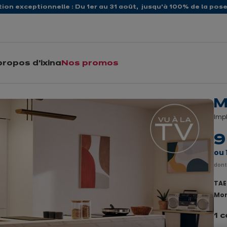
ion exceptionnelle : Du 1er au 31 août, jusqu’à 100% de la pose 
propos d'ixina
Nos promos
M
Impl
9
ou
dont
TAEG
Mon
1 c