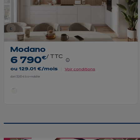
dent
Modano
/ TTC
euros
€
6 790
En savoir plus - Afficher le détai
ou
129.01 €
/mois
Voir conditions
dont 32,83 € Eco-mobilier