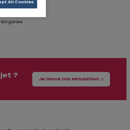
ept All Cookies
 réorganise.
jet ?
Je lance ma simulation