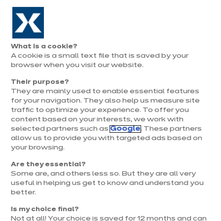
Aller à la navigation
Aller au contenu principal
Prolongation exceptionnelle : Du 1er au 31 août, jusqu’à 100%
de la pose offerte* !
Nos
Je
Ouvrir
What is a cookie?
le
magasins
pren
A cookie is a small text file that is saved by your
Je prends
menu
rend
rendez-vous
browser when you visit our website.
vous
Their purpose?
They are mainly used to enable essential features
Meubles d'entrée sur mesure,
for your navigation. They also help us measure site
notre solution
traffic to optimize your experience. To offer you
d'aménagement
content based on your interests, we work with
selected partners such as
Google
. These partners
allow us to provide you with targeted ads based on
your browsing.
Are they essential?
Some are, and others less so. But they are all very
useful in helping us get to know and understand you
better.
Un hall d’entrée bien aménagé est bien plus qu’un
Is my choice final?
simple lieu de passage : il donne le ton de votre
Not at all! Your choice is saved for 12 months and can