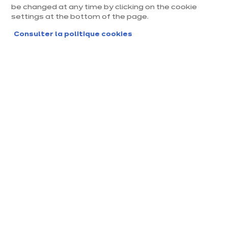
Par téléphone
be changed at any time by clicking on the cookie
settings at the bottom of the page.
Du lundi au vendredi de 9h00 à 19h00 et le samedi
de 10h00 à 14h00, nous sommes à votre écoute !
Consulter la politique cookies
J'appelle le 0 809 1000 20
Par mail
Dites nous tout, on vous répond au plus vite !
J'envoie un message