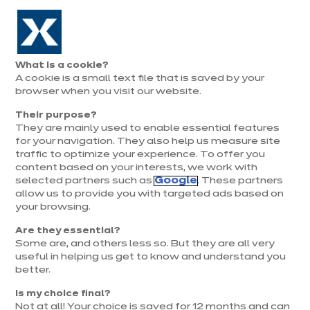
Aller à la navigation
Aller au contenu principal
Prolongation exceptionnelle : Du 1er au 31 août, jusqu’à 100%
de la pose offerte* !
Nos
Je
Ouvrir
What is a cookie?
le
magasins
pren
A cookie is a small text file that is saved by your
Je prends
menu
rend
rendez-vous
browser when you visit our website.
vous
Their purpose?
Service Client
They are mainly used to enable essential features
for your navigation. They also help us measure site
traffic to optimize your experience. To offer you
content based on your interests, we work with
Vous pouvez communiquer avec nos experts par
selected partners such as
Google
. These partners
téléphone, par courrier électronique, par chat ou vous
allow us to provide you with targeted ads based on
your browsing.
pouvez également consulter notre
.
FAQ
Are they essential?
Service client ixina France
Some are, and others less so. But they are all very
useful in helping us get to know and understand you
better.
Is my choice final?
Not at all! Your choice is saved for 12 months and can