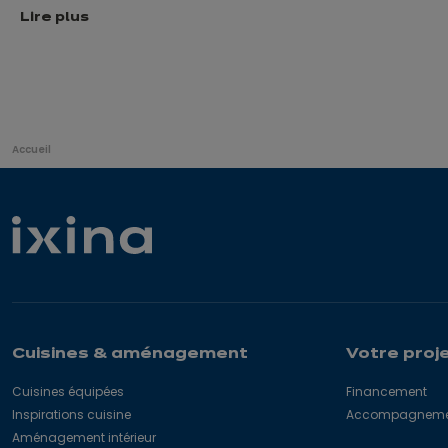
Lire plus
Vous
Accueil
êtes
ici:
Cuisines & aménagement
Votre proj
Cuisines équipées
Financement
Inspirations cuisine
Accompagnement
Aménagement intérieur