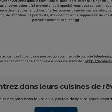
avez sélectionné dans le formulaire ci-dessus (ci-après le « Magasin ») e
 vous envoyer, selon le(s) moyen(s) au(x)quel(s) vous avez consenti (cour
permettront également d’identifier les sources d’arrivée, sur nos sites, 
ation, de limitation, de portabilité, d’opposition et de suppression de vo
pouvez exercer en cliquant
.
ici
 pas faire l’objet d’une prospection commerciale par voie téléphoniqu
tion au démarchage téléphonique à l’adresse suivante :
http://www.bl
ntrez dans leurs cuisines
de rê
uisines ixina dans la vraie vie, parfois design, toujours inspir