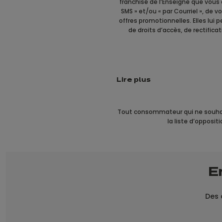
franchisé de l’Enseigne que vous 
SMS » et/ou « par Courriel », de
offres promotionnelles. Elles lui 
de droits d’accès, de rectific
Lire plus
Tout consommateur qui ne souhaite
la liste d’opposi
E
Des c