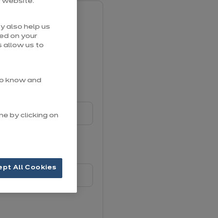
r website.
y also help us
sed on your
 allow us to
 to know and
me by clicking on
ept All Cookies