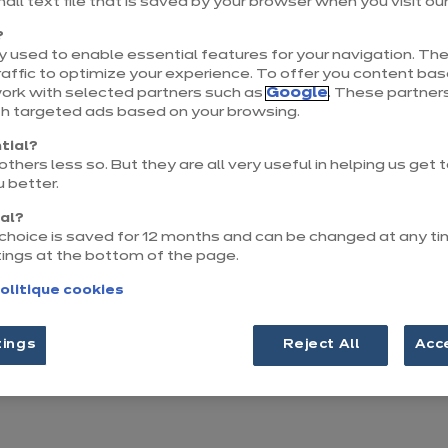
mall text file that is saved by your browser when you visit ou
?
s informations
 used to enable essential features for your navigation. The
affic to optimize your experience. To offer you content ba
work with selected partners such as
Google
. These partners
th targeted ads based on your browsing.
tial?
thers less so. But they are all very useful in helping us get
Mon nom
*
 better.
nal?
r choice is saved for 12 months and can be changed at any ti
tings at the bottom of the page.
Téléphone
*
olitique cookies
e.fr
Format attendu : +33 6 45 43 66 78
tings
Reject All
Acc