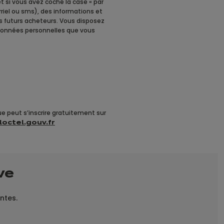
t si vous avez coché la case « par
riel ou sms), des informations et
des futurs acheteurs. Vous disposez
s données personnelles que vous
e peut s’inscrire gratuitement sur
octel.gouv.fr
ve
antes.