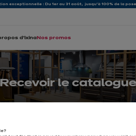
ion exceptionnelle : Du 1er au 31 août, jusqu’à 100% de la pose 
propos d'ixina
Nos promos
Recevoir le catalogu
ie?