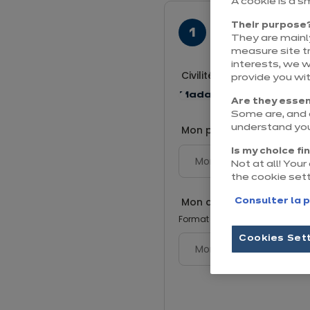
A cookie is a s
Their purpose
Remplir me
They are mainly
measure site tr
interests, we 
Civilité
*
provide you wi
Madame
Monsieur
Are they essen
Some are, and o
Mon prénom
*
understand you
Is my choice fi
Not at all! You
the cookie set
Mon adresse e-mail
*
Consulter la p
Format attendu : nom@domain
Cookies Set