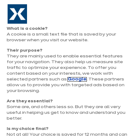
Aller à la navigation
Aller au contenu principal
Prolongation exceptionnelle : Du 1er au 31 août, jusqu’à 100%
de la pose offerte* !
Nos
Je
Ouvrir
What is a cookie?
le
magasins
pren
A cookie is a small text file that is saved by your
Je prends
menu
rend
rendez-vous
browser when you visit our website.
vous
Their purpose?
They are mainly used to enable essential features
for your navigation. They also help us measure site
ACTUS IXINA
traffic to optimize your experience. To offer you
content based on your interests, we work with
Publié le 30 avril 2020
selected partners such as
Google
. These partners
allow us to provide you with targeted ads based on
Chandeleur : révisez
your browsing.
vos classiques et
Are they essential?
Some are, and others less so. But they are all very
préparez de
useful in helping us get to know and understand you
better.
délicieuses crêpes
Is my choice final?
Not at all! Your choice is saved for 12 months and can