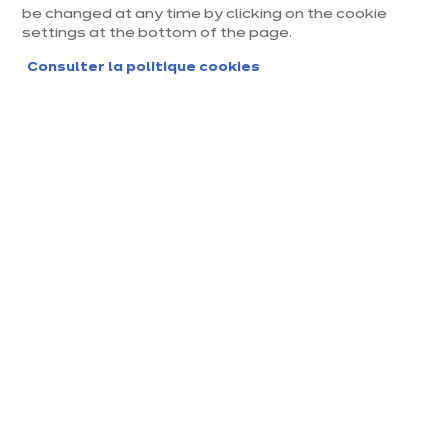
La chandeleur a lieu chaque année le 2 février. Elle
be changed at any time by clicking on the cookie
settings at the bottom of the page.
se fête donc dimanche prochain. C’est une
Consulter la politique cookies
occasion en or pour passer un joyeux moment en
famille ou entre amis. Mais connaissez-vous les
origines de la Chandeleur ?