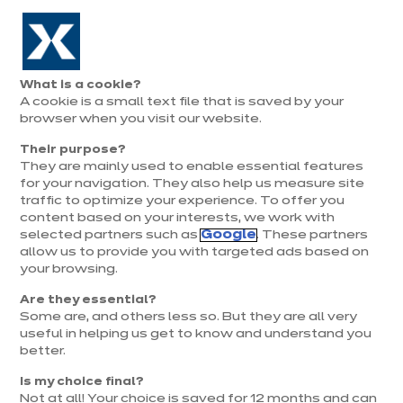
Aller à la navigation
Aller au contenu principal
Prolongation exceptionnelle : Du 1er au 31 août, jusqu’à 100%
de la pose offerte* !
Nos
Je
Ouvrir
What is a cookie?
le
magasins
pren
A cookie is a small text file that is saved by your
Je prends
menu
rend
rendez-vous
browser when you visit our website.
vous
Their purpose?
They are mainly used to enable essential features
for your navigation. They also help us measure site
DÉCORATION & TENDANCES
traffic to optimize your experience. To offer you
content based on your interests, we work with
Publié le 10 février 2020
selected partners such as
Google
. These partners
Mise à jour le 22 juillet 2025
allow us to provide you with targeted ads based on
your browsing.
Cuisine scandinave :
Are they essential?
la tendance chaude
Some are, and others less so. But they are all very
useful in helping us get to know and understand you
qui vient du froid !
better.
Is my choice final?
Not at all! Your choice is saved for 12 months and can