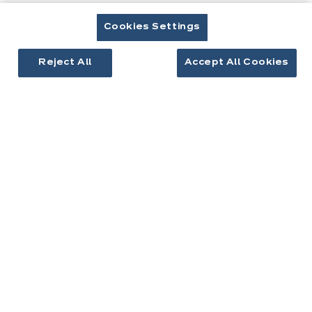
Inspirations cuisine
Aménagement intérieur
Cookies Settings
Votre projet
Reject All
Accept All Cookies
À propos d'ixina
Recrutement
Newsletter
Découvrez toutes nos nouveautés