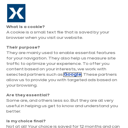
Aller à la navigation
Aller au contenu principal
Prolongation exceptionnelle : Du 1er au 31 août, jusqu’à 100%
de la pose offerte* !
Nos
Je
Ouvrir
What is a cookie?
le
magasins
pren
A cookie is a small text file that is saved by your
Je prends
menu
rend
rendez-vous
browser when you visit our website.
vous
Their purpose?
They are mainly used to enable essential features
for your navigation. They also help us measure site
DÉCORATION & TENDANCES
traffic to optimize your experience. To offer you
content based on your interests, we work with
Publié le 10 février 2020
selected partners such as
Google
. These partners
Mise à jour le 30 juin 2025
allow us to provide you with targeted ads based on
your browsing.
Tous les atouts de la
Are they essential?
crédence en verre !
Some are, and others less so. But they are all very
useful in helping us get to know and understand you
better.
La crédence en verre est devenue un élément
Is my choice final?
incontournable de nos cuisines. Pratique et
Not at all! Your choice is saved for 12 months and can