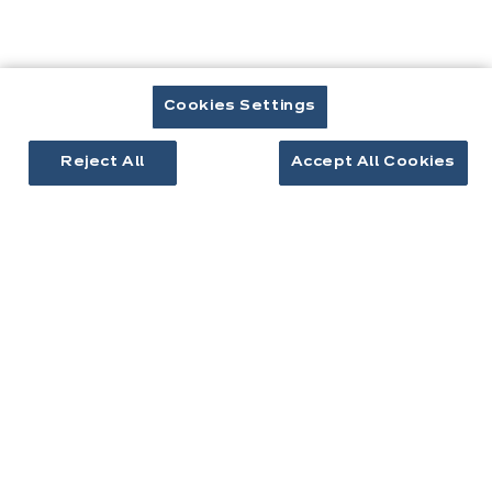
Télécharger le catalogue
Prendre rendez-vous
Cookies Settings
Reject All
Accept All Cookies
Cuisines & aménagement
Cuisines équipées
Inspirations cuisine
Aménagement intérieur
Votre projet
À propos d'ixina
Recrutement