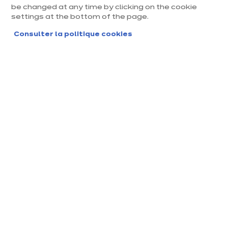
Modèle Vogue – Coloris Blanc Alpin Plan de
be changed at any time by clicking on the cookie
travail en quartz
settings at the bottom of the page.
L'abus d'alcool est dangereux pour la santé. À
Consulter la politique cookies
consommer avec modération.
Vous
Accueil
Clément - Cave à vin
êtes
ici: