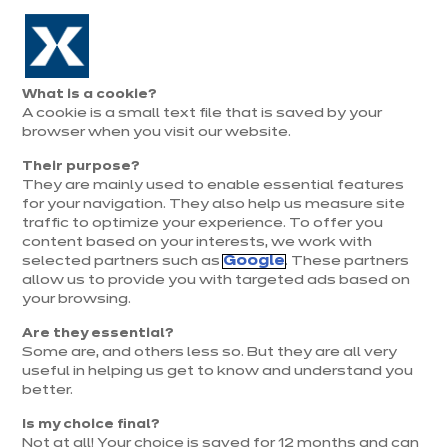
Aller à la navigation
Aller au contenu principal
Prolongation exceptionnelle : Du 1er au 31 août, jusqu’à 100%
de la pose offerte* !
Nos
Je
Ouvrir
What is a cookie?
le
magasins
pren
A cookie is a small text file that is saved by your
Je prends
menu
rend
rendez-vous
browser when you visit our website.
vous
Nos ixi'families témoignent :
Their purpose?
Clément nous présente sa
They are mainly used to enable essential features
cave à vin !
for your navigation. They also help us measure site
traffic to optimize your experience. To offer you
content based on your interests, we work with
Clément, ambassadeur ixi'families, est fier de
selected partners such as
Google
. These partners
allow us to provide you with targeted ads based on
nous présenter sa cave à vin intégrée à sa
your browsing.
cuisine Vogue. Pour ixina, la famille c’est sacré !
ixina réalise les rêves de ses clients, et vous les
Are they essential?
fait vivre de l’intérieur. Suivez tout au long de
Some are, and others less so. But they are all very
useful in helping us get to know and understand you
l’année nos ixi'families dans la confection de leur
better.
nouvelle cuisine. De quoi partager un nouveau
chapitre de leur vie !
Is my choice final?
Not at all! Your choice is saved for 12 months and can