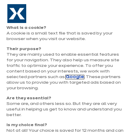
Aller à la navigation
Aller au contenu principal
Prolongation exceptionnelle : Du 1er au 31 août, jusqu’à 100%
de la pose offerte* !
Nos
Je
Ouvrir
What is a cookie?
le
magasins
pren
A cookie is a small text file that is saved by your
Je prends
menu
rend
rendez-vous
browser when you visit our website.
vous
Their purpose?
They are mainly used to enable essential features
Comment bien choisir son
for your navigation. They also help us measure site
traffic to optimize your experience. To offer you
lave-vaisselle ?
content based on your interests, we work with
selected partners such as
Google
. These partners
allow us to provide you with targeted ads based on
your browsing.
Are they essential?
Some are, and others less so. But they are all very
useful in helping us get to know and understand you
better.
Critères
Encastrable ou pose libre ?
Comment
Is my choice final?
Not at all! Your choice is saved for 12 months and can