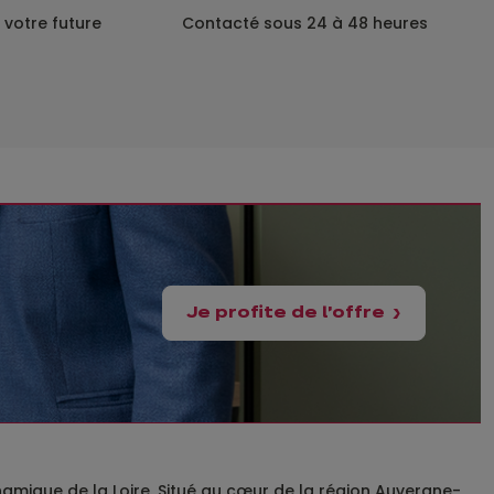
 votre future
Contacté sous 24 à 48 heures
Je profite de l'offre
namique de la Loire. Situé au cœur de la région Auvergne-