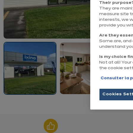
Their purpose
They are mainly
measure site tr
interests, we 
provide you wi
Are they essen
Some are, and o
understand you
Is my choice fi
Not at all! You
the cookie set
Consulter la p
Cookies Set