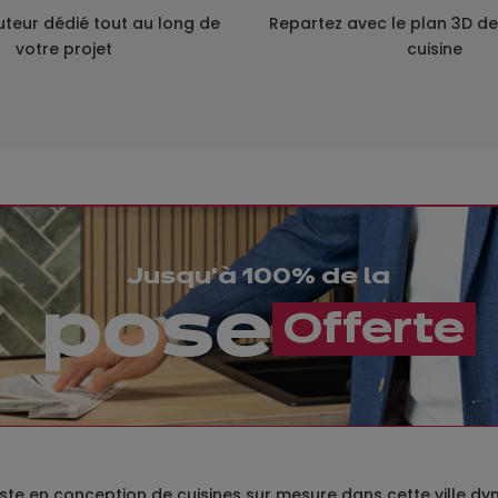
uteur dédié tout au long de
Repartez avec le plan 3D de
votre projet
cuisine
Jusqu'à 100% de la
pose
​​Offerte
ste en conception de cuisines sur mesure dans cette ville dy