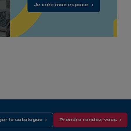
Je crée mon espace
er le catalogue
Prendre rendez-vous