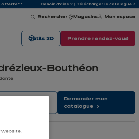
offerte* !
Besoin d'aide ?
Télécharger le catalogue
Mon espace
Rechercher
Magasins
Outils 3D
Prendre rendez-vous
ndrézieux-Bouthéon
ndante
rendre rendez-
Demander mon
vous
catalogue
r website.
Nos horaires