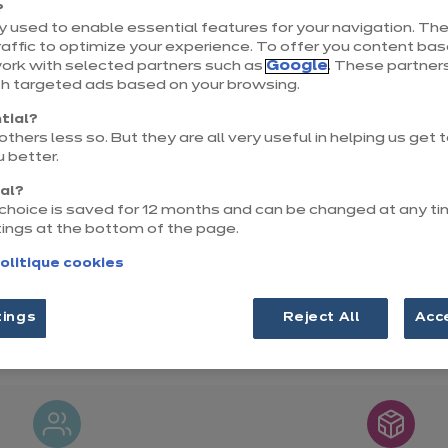
?
1 Rue de l'Aéroport
 used to enable essential features for your navigation. The
42160 Andrézieux Bouthéon
affic to optimize your experience. To offer you content ba
work with selected partners such as
Google
. These partners
Voir le numéro
th targeted ads based on your browsing.
andrezieuxboutheon@ixin
tial?
thers less so. But they are all very useful in helping us get
a.com
 better.
nal?
r choice is saved for 12 months and can be changed at any ti
tings at the bottom of the page.
olitique cookies
tings
Reject All
Acc