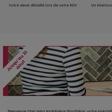
Votre devis détaillé lors de votre RDV
Un interloc
J
u
s
q
’
a
u
3
1
a
o
u
u
t
Bienvenue chez ixina Andrézieux-Bouthéon, votre spéciali