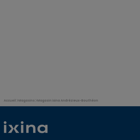
Vous
Accueil
Magasins
Magasin ixina Andrézieux-Bouthéon
êtes
ici: