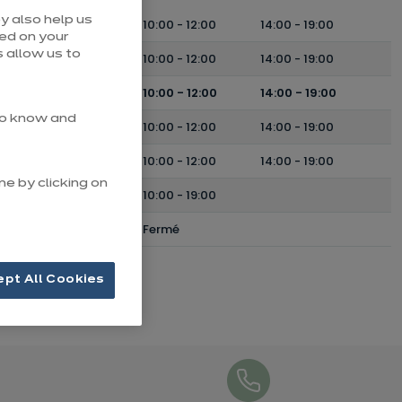
y also help us
Lundi
10:00
-
12:00
14:00
-
19:00
sed on your
 allow us to
Mardi
10:00
-
12:00
14:00
-
19:00
Mercredi
10:00
-
12:00
14:00
-
19:00
 to know and
Jeudi
10:00
-
12:00
14:00
-
19:00
Vendredi
10:00
-
12:00
14:00
-
19:00
me by clicking on
Samedi
10:00
-
19:00
Dimanche
Fermé
ept All Cookies