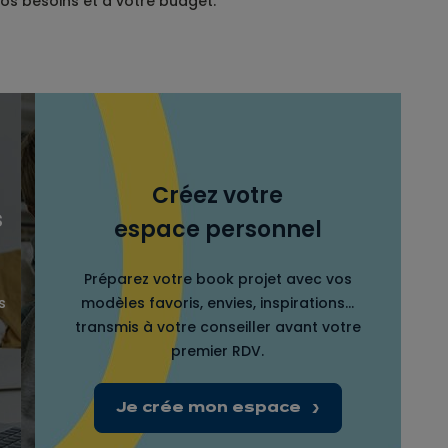
os besoins et à votre budget.
Créez votre
s
espace personnel
Préparez votre book projet avec vos
s
modèles favoris, envies, inspirations…
transmis à votre conseiller avant votre
premier RDV.
Je crée mon espace