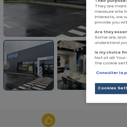
Their purpose
They are mainly
measure site tr
interests, we 
provide you wi
Are they essen
Some are, and o
understand you
Is my choice fi
Not at all! You
the cookie set
Consulter la p
Cookies Set