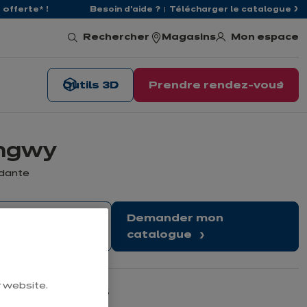
offerte* !
Besoin d'aide ?
Télécharger le catalogue
Mon espace
Rechercher
Magasins
Outils 3D
Prendre rendez-vous
ongwy
ndante
dre rendez-
Demander mon
catalogue
r website.
Nos horaires