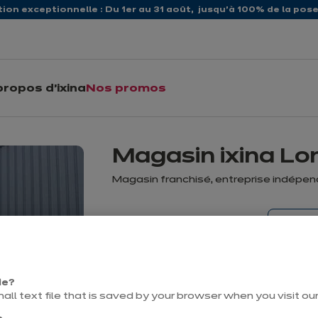
ion exceptionnelle : Du 1er au 31 août, jusqu’à 100% de la pose 
propos d'ixina
Nos promos
Magasin ixina L
Magasin franchisé, entreprise indépe
Pren
Actuellement fermé jusqu'à
10:00
vous
ie?
mall text file that is saved by your browser when you visit ou
Contact