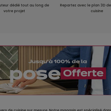
uteur dédié tout au long de
Repartez avec le plan 3D de
votre projet
cuisine
Jusqu'à 100% de la
pose
​​Offerte
ers de cuisine sur mesure. Notre magasin est spécialisé dans l