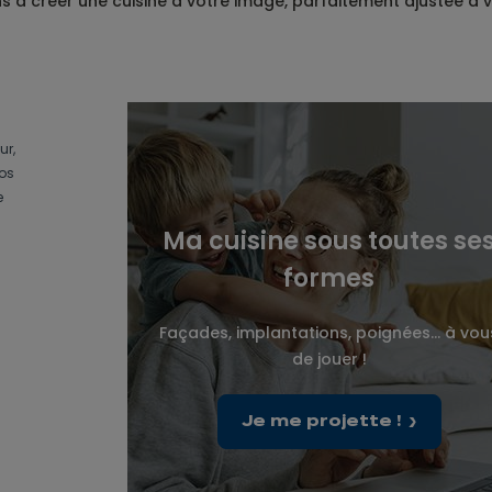
à créer une cuisine à votre image, parfaitement ajustée à v
ur,
vos
e
Ma cuisine sous toutes se
formes
Façades, implantations, poignées... à vou
de jouer !
Je me projette !