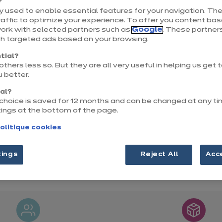
?
17, RN 18 les Maragolles
 used to enable essential features for your navigation. The
affic to optimize your experience. To offer you content ba
54400 Cosnes-et-Romain
work with selected partners such as
Google
. These partners
th targeted ads based on your browsing.
Voir le numéro
tial?
longwy@ixina.com
thers less so. But they are all very useful in helping us get
 better.
nal?
r choice is saved for 12 months and can be changed at any ti
tings at the bottom of the page.
olitique cookies
tings
Reject All
Acc