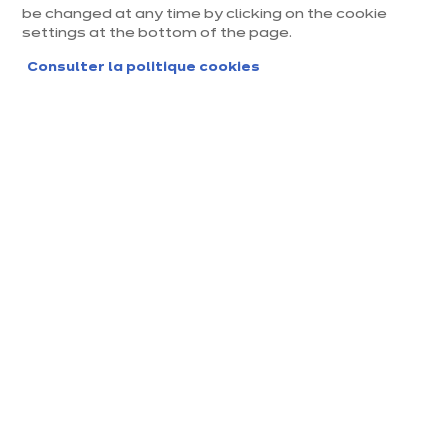
be changed at any time by clicking on the cookie
settings at the bottom of the page.
Consulter la politique cookies
Magasin ixina Morlaix
Magasin franchisé, entreprise indépendante
Actuellement fermé jusqu'à 10:00
Prendre rendez-vous
Demander mon catalogue
Contact
Nos horaires
698B Rue Vern Creis
10:00
-
14:00
-
29600 Saint-Martin-de