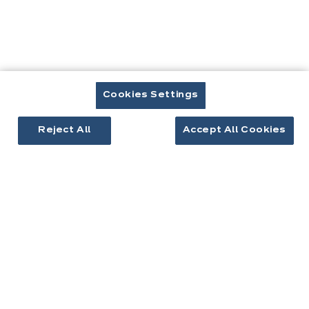
Cuisines & aménagement
Cuisines équipées
Inspirations cuisine
Cookies Settings
Aménagement intérieur
Reject All
Accept All Cookies
Votre projet
À propos d'ixina
Recrutement
Newsletter
Découvrez toutes nos nouveautés