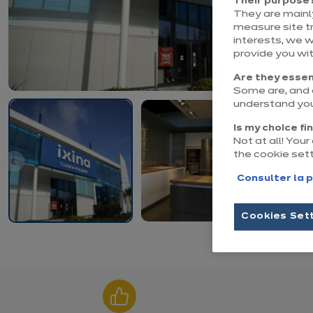
Their purpose
They are mainly
measure site tr
interests, we 
provide you wi
Are they essen
Some are, and o
understand you
Is my choice fi
Not at all! You
the cookie set
Consulter la p
Cookies Set