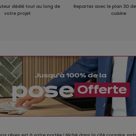
uteur dédié tout au long de
Repartez avec le plan 3D de
votre projet
cuisine
Jusqu'à 100% de la
pose
​​Offerte
 vos rêves est à votre portée ! Niché dans la cité corsaire, 