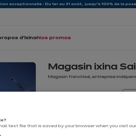
ion exceptionnelle : Du 1er au 31 août, jusqu’à 100% de la pose 
propos d'ixina
Nos promos
Magasin ixina Sa
Magasin franchisé, entreprise indépe
Pr
Actuellement fermé ouvre Friday
à 10:00
v
ie?
mall text file that is saved by your browser when you visit ou
Contact