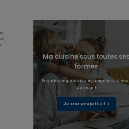
ur,
vos
e
Ma cuisine sous toutes se
formes
Façades, implantations, poignées... à vou
de jouer !
Je me projette !