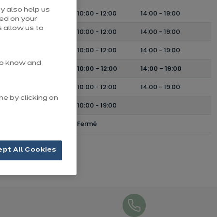
e
y also help us
Lundi
10:00
-
12:00
14:00
-
19:00
sed on your
 allow us to
Mardi
10:00
-
12:00
14:00
-
19:00
Mercredi
10:00
-
12:00
14:00
-
19:00
 to know and
Jeudi
10:00
-
12:00
14:00
-
19:00
Vendredi
10:00
-
12:00
14:00
-
19:00
me by clicking on
Samedi
10:00
-
19:00
Dimanche
Fermé
ept All Cookies