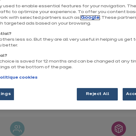
?
46, Rue du Général Patton, Le Grand Bl
 used to enable essential features for your navigation. The
affic to optimize your experience. To offer you content ba
u, Rond-Point de l'Aquarium
work with selected partners such as
Google
. These partners
35400 Saint-Malo
th targeted ads based on your browsing.
Voir le numéro
tial?
thers less so. But they are all very useful in helping us get
saint-malo@ixina.com
 better.
nal?
r choice is saved for 12 months and can be changed at any ti
tings at the bottom of the page.
olitique cookies
tings
Reject All
Acc