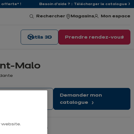
offerte* !
Besoin d'aide ?
Télécharger le catalogue
Mon espace
Rechercher
Magasins
Outils 3D
Prendre rendez-vous
int-Malo
ndante
endre rendez-
Demander mon
ous
catalogue
r website.
Nos horaires