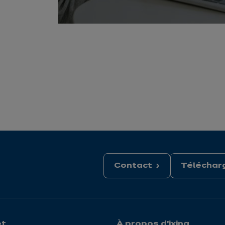
Contact
Télécharg
et
À propos d'ixina