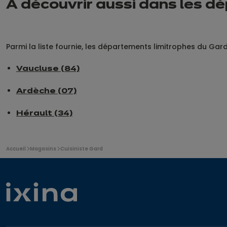
À découvrir aussi dans les d
Parmi la liste fournie, les départements limitrophes du Gard
Vaucluse (84)
Ardèche (07)
Hérault (34)
Vous
Accueil
Magasins
Cuisiniste Gard
êtes
ici: