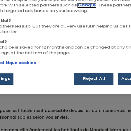
Ouvert jusqu'à 19:00
work with selected partners such as
Google
. These partners
th targeted ads based on your browsing.
148, Rue Jean Lauret
30900 Nîmes
tial?
thers less so. But they are all very useful in helping us get
Voir le numéro
 better.
nal?
r choice is saved for 12 months and can be changed at any ti
us
Voir la fiche
tings at the bottom of the page.
olitique cookies
tings
Reject All
Acc
 dans le Gard ?
agasin est facilement accessible depuis les communes voisi
rsonnalisables selon vos envies.
om accueille également les habitants de Manduel, Marguerit