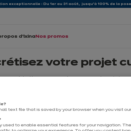
ion exceptionnelle : Du 1er au 31 août, jusqu’à 100% de la pose 
propos d'ixina
Nos promos
rétisez votre projet c
s, au nord du département, et Nîmes, au cœur du territoire.
otre espace et votre budget.
ie?
mall text file that is saved by your browser when you visit ou
Magasin ixin
?
 used to enable essential features for your navigation. The
affic to optimize your experience. To offer you content ba