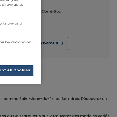
 allow us to
, Espace Commercial Carré Sud
 to know and
me by clicking on
Prendre rendez-vous
ept All Cookies
nes comme Saint-Jean-du-Pin ou Salindres. Découvrez un
tes ou Caissargues. Vous y trouverez des modèles variés