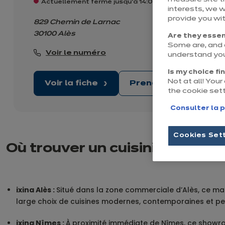
Actuellement fermé jusqu'à 14:00
interests, we 
provide you wi
829 Chemin de Larnac
30100 Alès
Are they essen
Some are, and o
Voir le numéro
understand you
Is my choice fi
Not at all! You
Voir la fiche
Prendre rendez-vo
the cookie set
Consulter la p
Cookies Set
Où trouver un cuisiniste ixina
ixina Alès :
Situé dans la zone commerciale d’Alès, ce m
large choix de cuisines modernes, contemporaines et pe
ixina Nîmes :
À proximité immédiate de Nîmes, ce showro