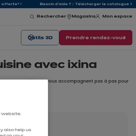
offerte* !
Besoin d'aide ?
Télécharger le catalogue
Mon espace
Rechercher
Magasins
Outils 3D
Prendre rendez-vous
uisine avec ixina
 Nos experts cuisinistes vous accompagnent pas à pas pour
r website.
a Nîmes
y also help us
sed on your