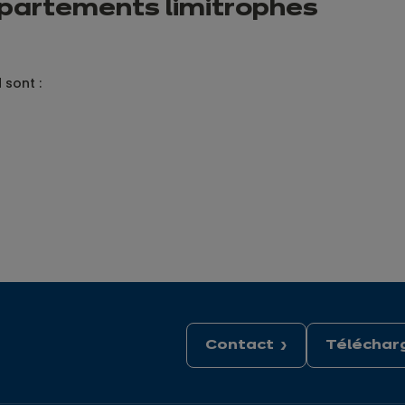
épartements limitrophes
 sont :
Contact
Télécharg