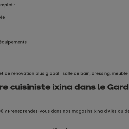
mplet :
yle
s équipements
t de rénovation plus global : salle de bain, dressing, meuble
 cuisiniste ixina dans le Gard
le 30 ? Prenez rendez-vous dans nos magasins ixina d’Alès o