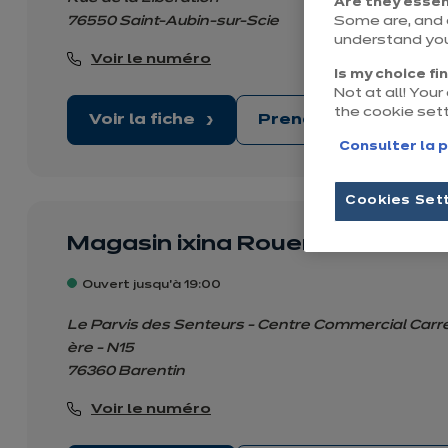
Are they essen
76550 Saint-Aubin-sur-Scie
Some are, and o
understand you
Voir le numéro
Is my choice fi
Not at all! You
the cookie set
Voir la fiche
Prendre rendez-vo
Consulter la p
Cookies Set
Magasin ixina Rouen Barentin
Ouvert jusqu'à 19:00
Le Parvis des Senteurs - Centre Commercial Carr
ère - N15
76360 Barentin
Voir le numéro