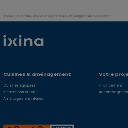
Vous
Accueil
Magasins
Cuisiniste près de Rouen | Magasin de cuisine ixina
êtes
ici:
Cuisines & aménagement
Votre proj
Cuisines équipées
Financement
Inspirations cuisine
Accompagnement
Aménagement intérieur