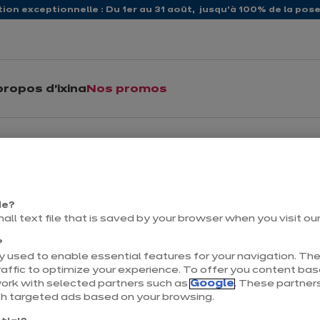
ion exceptionnelle : Du 1er au 31 août, jusqu’à 100% de la pose 
propos d'ixina
Nos promos
n, magasins ixina
ués au cœur de la Normandie, nos magasins vous accompagnent 
os équipes sont à votre écoute pour concrétiser vos envies av
ie?
mall text file that is saved by your browser when you visit ou
?
 used to enable essential features for your navigation. The
Magasin ixina
affic to optimize your experience. To offer you content ba
work with selected partners such as
Google
. These partners
Ouvert jusqu'à 19:00
th targeted ads based on your browsing.
113 rue Gustave Picar