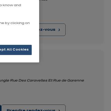
ière
 to know and
me by clicking on
Prendre rendez-vous
ept All Cookies
a Evreux
Angle Rue Des Caravelles Et Rue de Garenne
Prendre rendez-vous