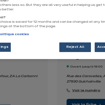
tial?
76410 Tourville-la-Riv
thers less so. But they are all very useful in helping us get
 better.
Voir le numéro
nal?
r choice is saved for 12 months and can be changed at any ti
tings at the bottom of the page.
us
Voir la fiche
olitique cookies
tings
Reject All
Acc
Magasin ixin
Ouvert jusqu'à 19:00
efour, ZA La Carbonni
Rue des Caravelles, 
27930 Guichainville
Voir le numéro
Voir la fiche