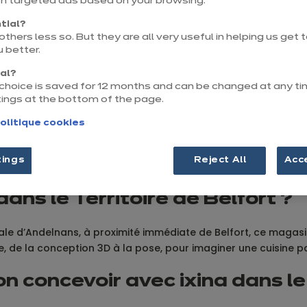
th targeted ads based on your browsing.
tial?
thers less so. But they are all very useful in helping us get
 better.
nal?
r choice is saved for 12 months and can be changed at any ti
tings at the bottom of the page.
us
olitique cookies
tings
Reject All
Acc
dans le Territoire de Belfort ?
le d’Andelnans, à proximité immédiate de Belfort, ce magas
, de la conception 3D à la pose, pour imaginer une cuisine pa
n concevoir avec ixina dans le 