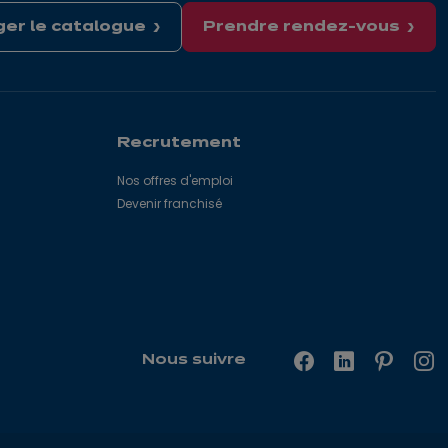
er le catalogue
Prendre rendez-vous
Recrutement
Nos offres d'emploi
Devenir franchisé
Nous suivre
Facebook
LinkedIn
Pinterest
In
—
—
—
—
Ouverture
Ouverture
Ouvertu
Ouv
dans
dans
dans
da