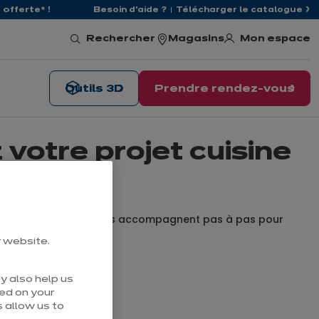
offerte* !
Besoin d'aide ?
Télécharger le catalogue
Mon espace
Rechercher
Magasins
Outils 3D
Prendre rendez-vous
z votre projet cuisine
lnans, où nos experts vous accompagnent pas à pas pour
r website.
y also help us
sed on your
 allow us to