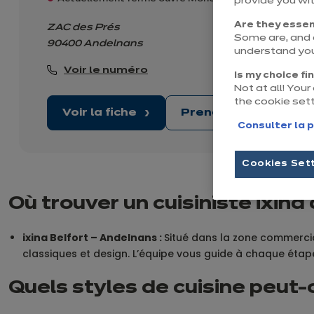
provide you wi
Are they essen
ZAC des Prés
Some are, and o
90400 Andelnans
understand you
Voir le numéro
Is my choice fi
Not at all! You
the cookie set
Voir la fiche
Prendre rendez-vo
Consulter la p
Cookies Set
Où trouver un cuisiniste ixina 
ixina Belfort – Andelnans :
Situé dans la zone commercia
classiques et design. L’équipe vous guide à chaque étape
Quels styles de cuisine peut-o