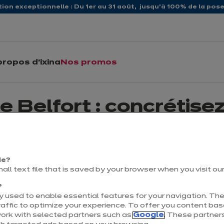
ion exceptionnelle : Du 1er au 31 août, jusqu’à 100% de la pose 
propos d'ixina
Nos promos
de Belfort : concrétise
t ? ixina vous accueille dans son magasin de Belfort – Ande
ie?
style et votre budget.
mall text file that is saved by your browser when you visit ou
?
 used to enable essential features for your navigation. The
affic to optimize your experience. To offer you content ba
work with selected partners such as
Google
. These partners