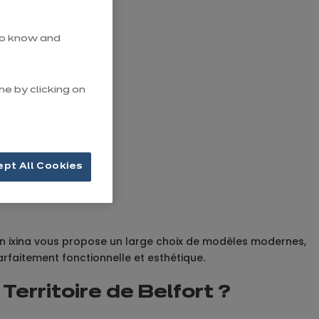
 to know and
me by clicking on
ept All Cookies
in ixina vous propose un large choix de modèles modernes,
rfaitement fonctionnelle et esthétique.
Territoire de Belfort ?