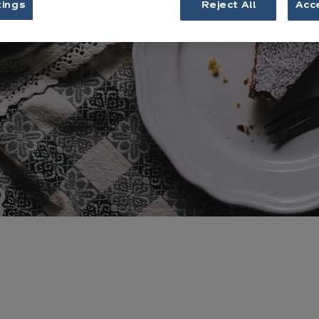
tings
Reject All
Acc