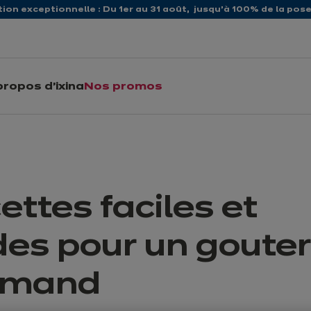
ion exceptionnelle : Du 1er au 31 août, jusqu’à 100% de la pose 
propos d'ixina
Nos promos
ettes faciles et
des pour un gouter
rmand