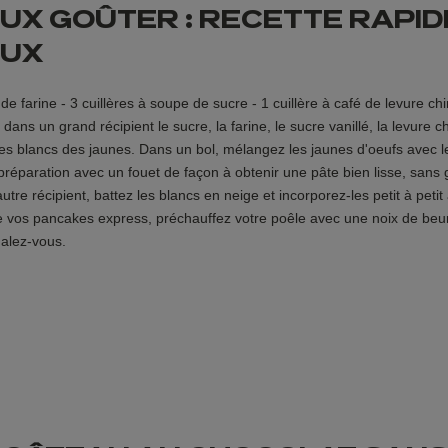
UX GOÛTER : RECETTE RAPI
EUX
e farine - 3 cuillères à soupe de sucre - 1 cuillère à café de levure chi
ans un grand récipient le sucre, la farine, le sucre vanillé, la levure 
s blancs des jaunes. Dans un bol, mélangez les jaunes d'oeufs avec le 
préparation avec un fouet de façon à obtenir une pâte bien lisse, san
tre récipient, battez les blancs en neige et incorporez-les petit à petit 
 vos pancakes express, préchauffez votre poêle avec une noix de beur
galez-vous.