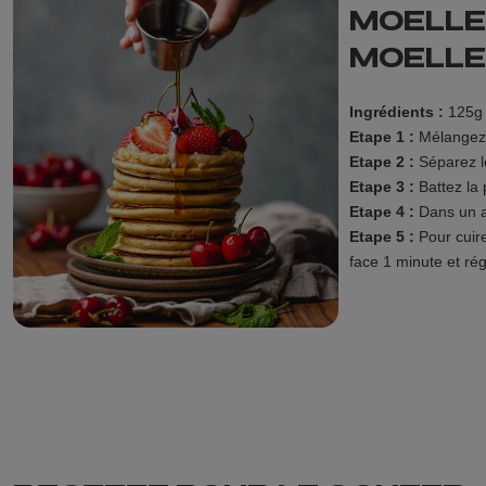
MOELLE
MOELL
Ingrédients :
125g d
Etape 1 :
Mélangez d
Etape 2 :
Séparez le
Etape 3 :
Battez la 
Etape 4 :
Dans un au
Etape 5 :
Pour cuire
face 1 minute et ré