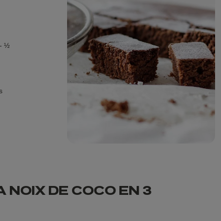
 - ½
s
 NOIX DE COCO EN 3