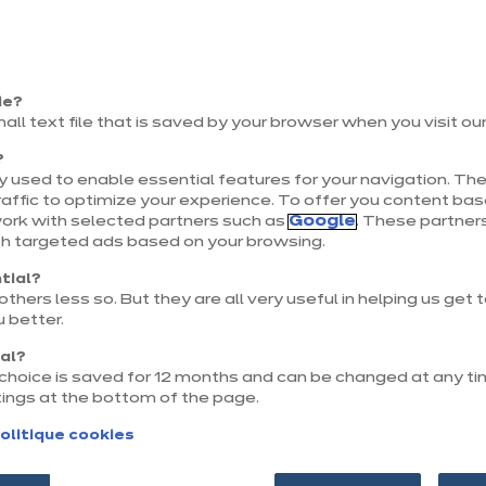
sont presque vides ? Vous manquez de temps ? Ce ne so
nner vos papilles gustatives. En effet, que vous manqu
ie?
u au chocolat ou que vous disposiez de seulement 3 min
mall text file that is saved by your browser when you visit ou
avons votre solution avec ces 3 recettes faciles et rapid
?
 used to enable essential features for your navigation. The
nd.
affic to optimize your experience. To offer you content ba
work with selected partners such as
Google
. These partners
th targeted ads based on your browsing.
tial?
thers less so. But they are all very useful in helping us get
 better.
nal?
r choice is saved for 12 months and can be changed at any ti
tings at the bottom of the page.
olitique cookies