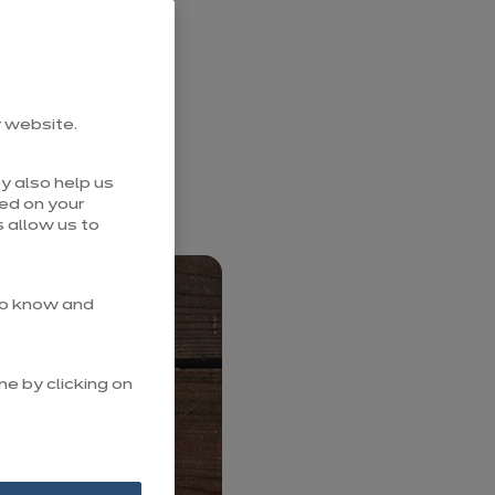
nt pas des
iez d’œuf pour
utes pour
r website.
es pour un
y also help us
sed on your
 allow us to
 to know and
me by clicking on