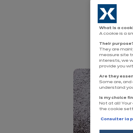
Vos placards 
raisons abando
What is a cook
faire un gâtea
A cookie is a s
pâtisser, nous 
Their purpose
They are mainly
gouter gourma
measure site tr
interests, we 
provide you wi
Are they essen
Some are, and o
understand you
Is my choice fi
Not at all! You
the cookie set
Consulter la p