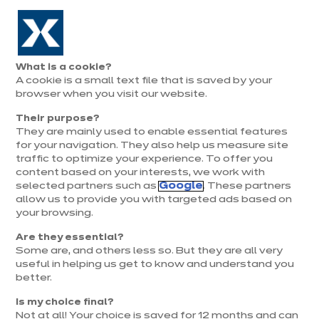
Aller à la navigation
Aller au contenu principal
Prolongation exceptionnelle : Du 1er au 31 août, jusqu’à 100%
de la pose offerte* !
Nos
Je
Ouvrir
What is a cookie?
le
magasins
pren
A cookie is a small text file that is saved by your
Je prends
menu
rend
rendez-vous
browser when you visit our website.
vous
Their purpose?
They are mainly used to enable essential features
for your navigation. They also help us measure site
ACTUS IXINA
traffic to optimize your experience. To offer you
content based on your interests, we work with
Publié le 28 juillet 2020
selected partners such as
Google
. These partners
allow us to provide you with targeted ads based on
DIY : Cercle à broder
your browsing.
fleuri
Are they essential?
Some are, and others less so. But they are all very
useful in helping us get to know and understand you
Envie d'une peu de couleurs dans votre intérieur ?
better.
Nous retrouvons Virginie pour un DIY original : un
Is my choice final?
cercle à broder en fleurs séchées ! Selon vos envies
Not at all! Your choice is saved for 12 months and can