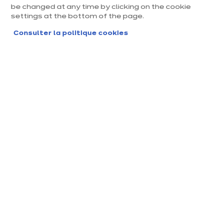
be changed at any time by clicking on the cookie
créez une activité manuelle en famille, facile et
settings at the bottom of the page.
unique.
Consulter la politique cookies
Ce dont vous aurez besoin