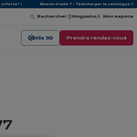
offerte* !
Besoin d'aide ?
Télécharger le catalogue
Mon espace
Rechercher
Magasins
Outils 3D
Prendre rendez-vous
W7