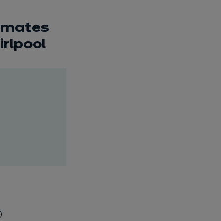
tomates
rlpool
)