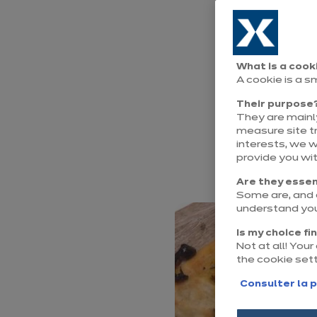
vape
Vous sentez l
What is a cook
A cookie is a s
saveurs ital
Their purpose
confites à t
They are mainly
measure site tr
Whirlpool et 
interests, we 
provide you wi
moelleux à l’i
Are they essen
Some are, and o
understand you
Is my choice fi
Not at all! You
the cookie set
Consulter la p