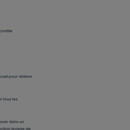
confite
fouet pour obtenir
r tous les
placer dans un
onction levage de