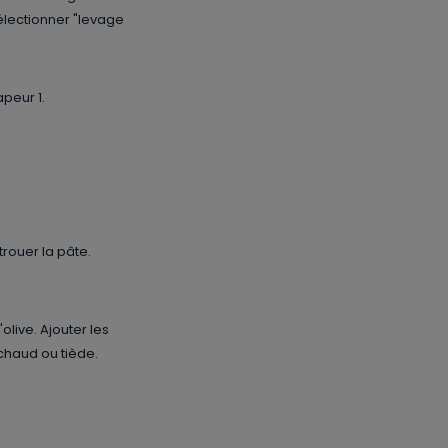
sélectionner "levage
peur 1.
trouer la pâte.
olive. Ajouter les
 chaud ou tiède.