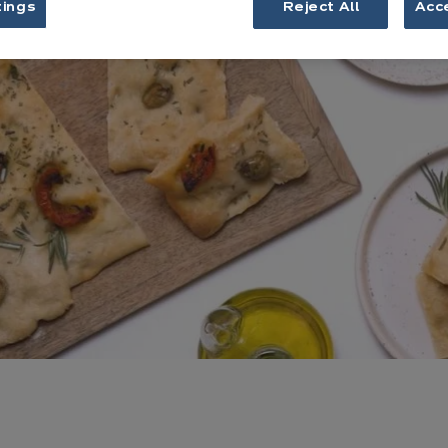
tings
Reject All
Acc