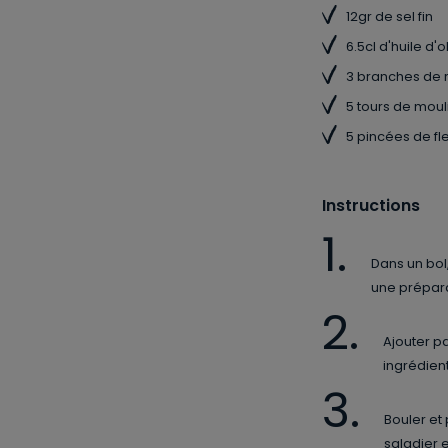
12gr de sel fin
6.5cl d'huile d'o
3 branches de 
5 tours de moul
5 pincées de fl
Instructions
Dans un bol
une prépar
Ajouter pa
ingrédien
Bouler et 
saladier e