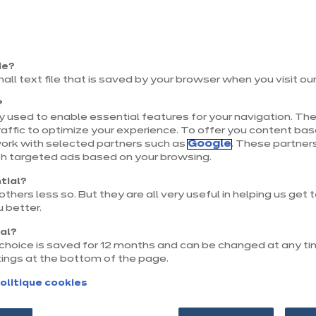
ur de Whirlpool
'odeur des vacances en Italie ? Partez à la décou
ie?
mall text file that is saved by your browser when you visit ou
iennes avec une recette de focaccia aux olives et 
?
omber ! Recette réalisée avec le four combiné vap
 used to enable essential features for your navigation. The
affic to optimize your experience. To offer you content ba
ses 40 programmes de cuisson ! Croustillant à l’ex
work with selected partners such as
Google
. These partners
th targeted ads based on your browsing.
ntérieur garantis !
tial?
thers less so. But they are all very useful in helping us get
 better.
nal?
r choice is saved for 12 months and can be changed at any ti
tings at the bottom of the page.
olitique cookies