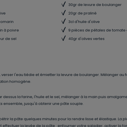
30gr de levure de boulanger
live
20gr de praliné
romarin
3cl d'huile d'olive
in à poivre
9 pièces de pétales de tomate 
eur de sel
40gr d'olives vertes
, verser l'eau tiédie et émietter la levure de boulanger. Mélanger au 
ation homogène.
r dessus la farine, l'huile et le sel, mélanger à la main puis amalgame
ts ensemble, jusqu'à obtenir une pâte souple.
pétrir la pâte quelques minutes pour la rendre lisse et élastique. La 
t effectuer la levée de la pâte : enfourner votre saladier, activer la f