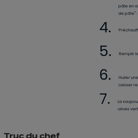
pâte en al
de pâte".
Préchauff
Remplir le
Huiler un
Laisser r
La saupoud
olives ver
Truc du chef