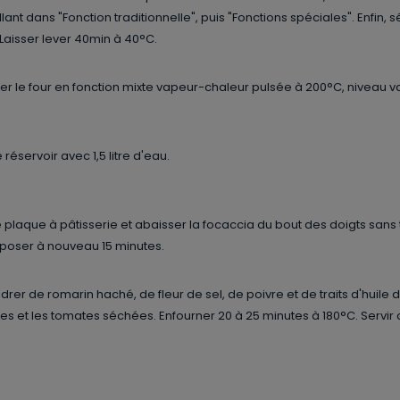
lant dans "Fonction traditionnelle", puis "Fonctions spéciales". Enfin, 
 Laisser lever 40min à 40°C.
er le four en fonction mixte vapeur-chaleur pulsée à 200°C, niveau va
 réservoir avec 1,5 litre d'eau.
e plaque à pâtisserie et abaisser la focaccia du bout des doigts sans 
eposer à nouveau 15 minutes.
rer de romarin haché, de fleur de sel, de poivre et de traits d'huile d'
tes et les tomates séchées. Enfourner 20 à 25 minutes à 180°C. Servir