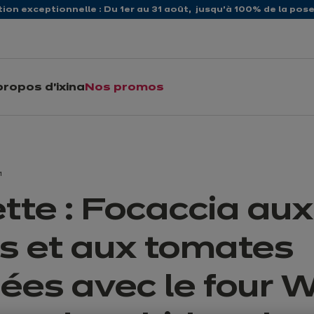
ion exceptionnelle : Du 1er au 31 août, jusqu’à 100% de la pose 
propos d'ixina
Nos promos
1
tte : Focaccia aux
es et aux tomates
ées avec le four 