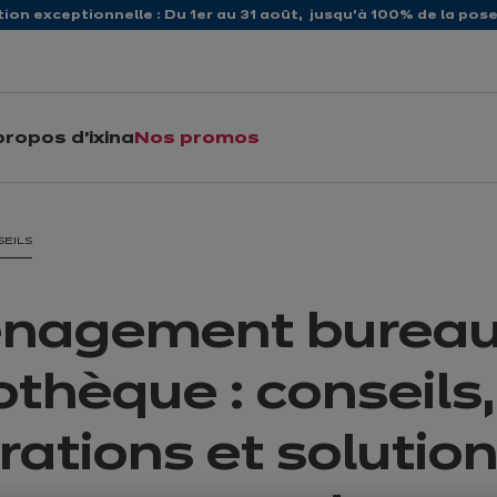
ion exceptionnelle : Du 1er au 31 août, jusqu’à 100% de la pose 
propos d'ixina
Nos promos
SEILS
nagement burea
othèque : conseils,
irations et solutio