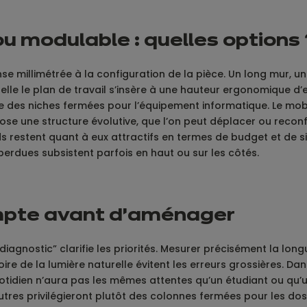
u modulable : quelles options 
se millimétrée à la configuration de la pièce. Un long mur, 
e le plan de travail s’insère à une hauteur ergonomique d’e
même des niches fermées pour l’équipement informatique. Le m
se une structure évolutive, que l’on peut déplacer ou reconfi
restent quant à eux attractifs en termes de budget et de simp
dues subsistent parfois en haut ou sur les côtés.​
ompte avant d’aménager
iagnostic” clarifie les priorités. Mesurer précisément la longu
oire de la lumière naturelle évitent les erreurs grossières. Da
uotidien n’aura pas les mêmes attentes qu’un étudiant ou qu’
es privilégieront plutôt des colonnes fermées pour les dossiers