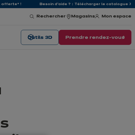
offerte* !
Besoin d'aide ?
Télécharger le catalogue
Mon espace
Rechercher
Magasins
Outils 3D
Prendre rendez-vous
u
ns