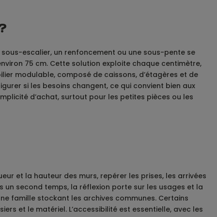
?
un sous-escalier, un renfoncement ou une sous-pente se
nviron 75 cm. Cette solution exploite chaque centimètre,
obilier modulable, composé de caissons, d’étagères et de
gurer si les besoins changent, ce qui convient bien aux
licité d’achat, surtout pour les petites pièces ou les
eur et la hauteur des murs, repérer les prises, les arrivées
ns un second temps, la réflexion porte sur les usages et la
une famille stockant les archives communes. Certains
 et le matériel.​ L’accessibilité est essentielle, avec les