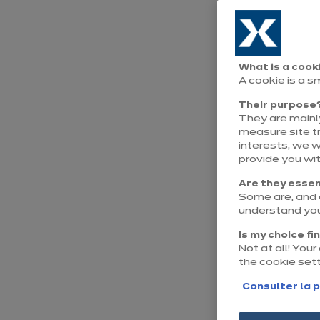
pour
opti
What is a cook
A cookie is a s
Un bureau bie
Their purpose
They are mainly
L’association
measure site tr
interests, we 
généreuse crée
provide you wi
livres, dossi
Are they essen
Some are, and o
concentration
understand you
la simple ni
Is my choice fi
Not at all! You
aménagement 
the cookie set
d’organisati
Consulter la p
contemporain