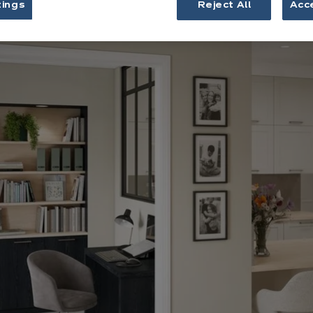
tings
Reject All
Acc