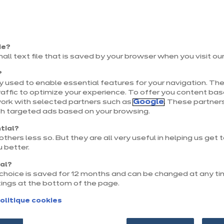
 un espace de trav
misé
ie?
mall text file that is saved by your browser when you visit ou
n pensé change la façon de travailler au quotidie
?
 used to enable essential features for your navigation. The
 d’un espace de travail confortable et d’une bibli
affic to optimize your experience. To offer you content ba
work with selected partners such as
Google
. These partners
 un lieu à la fois fonctionnel, inspirant et très déc
th targeted ads based on your browsing.
ers et accessoires trouvent naturellement leur place
tial?
thers less so. But they are all very useful in helping us get
 gagne en qualité, et la pièce entière gagne en c
 better.
che aménagée dans un salon à la pièce dédiée sur
nal?
r choice is saved for 12 months and can be changed at any ti
offre une réponse élégante aux enjeux de gain d
tings at the bottom of the page.
on et de design dans une maison ou un appartem
olitique cookies
.​