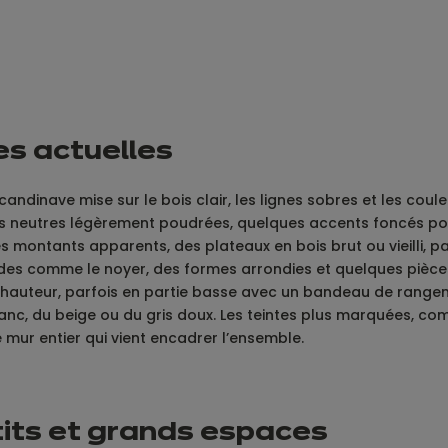
es actuelles
candinave mise sur le bois clair, les lignes sobres et les cou
tes neutres légèrement poudrées, quelques accents foncés pou
des montants apparents, des plateaux en bois brut ou vieilli, p
des comme le noyer, des formes arrondies et quelques pièces 
 la hauteur, parfois en partie basse avec un bandeau de ran
blanc, du beige ou du gris doux. Les teintes plus marquées, co
 mur entier qui vient encadrer l’ensemble.
its et grands espaces