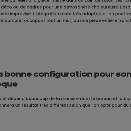
onne du relief à la pièce, même dans un coin de salon. Les liv
ets déco ou de cadres pour une atmosphère chaleureuse. L’esp
oste improvisé. L’intégration reste très adaptable : on peut i
re complet occupant tout un mur, ou une pièce entière tran
 la bonne configuration pour 
èque
rojet dépend beaucoup de la manière dont le bureau et la bibl
nera un résultat très différent selon que l’on opte pour d