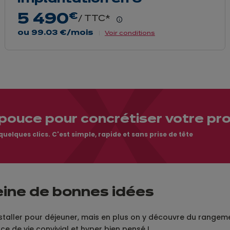
5 490
€
/ TTC*
En
savoir
ou
99.03 €
/mois
Voir conditions
plus
pouce pour concrétiser votre pro
elques clics. C'est simple, rapide et sans prise de tête
eine de bonnes idées
staller pour déjeuner, mais en plus on y découvre du rangem
ace de vie convivial et hyper bien pensé !