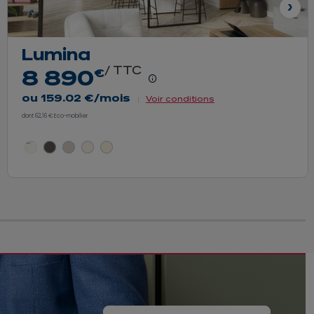
Sui
Lumina
/ TTC
euros
€
8 890
l du prix
En savoir plus - Afficher le détai
ou
159.02 €
/mois
Voir conditions
dont 62,16 € Eco-mobilier