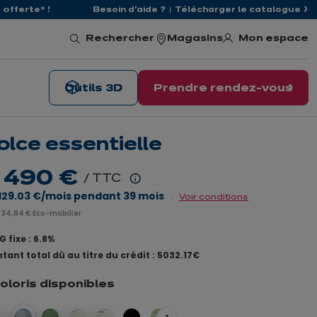
offerte* !
Besoin d'aide ?
Télécharger le catalogue
Mon espace
Rechercher
Magasins
Outils 3D
Prendre rendez-vous
olce essentielle
 490 €
/ TTC
En
129.03 €
/mois pendant
39
mois
Voir conditions
savoir
 34,84 € Eco-mobilier
plus
 fixe : 6.8%
tant total dû au titre du crédit : 5032.17€
coloris disponibles