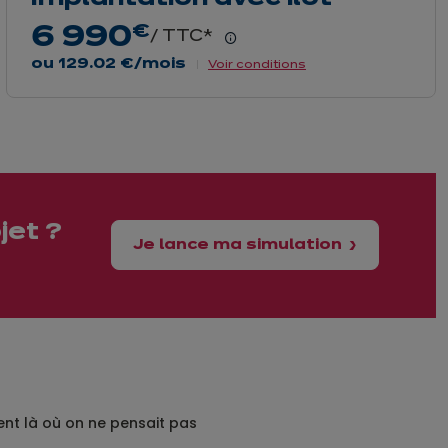
6 990
€
/ TTC*
En
savoir
ou
129.02 €
/mois
Voir conditions
plus
jet ?
Je lance ma simulation
ent là où on ne pensait pas