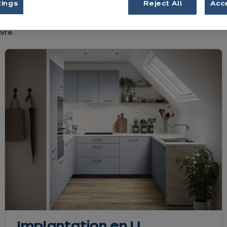
tings
Reject All
Acc
on votre espace et vos habitudes, il se décline, s’adapte, se
vre.
Implantation en U