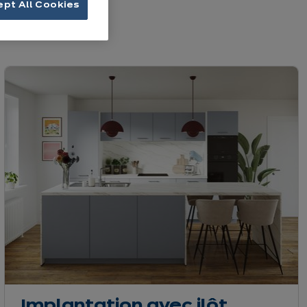
ept All Cookies
 réorganise.
Implantation avec ilôt