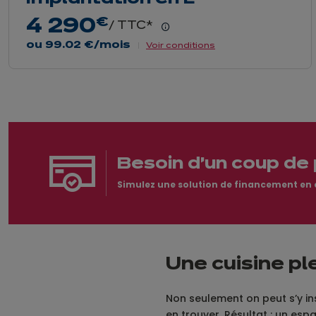
4 290
€
/ TTC*
En
savoir
ou
99.02 €
/mois
Voir conditions
plus
Besoin d'un coup de 
Simulez une solution de financement en qu
Une cuisine pl
Non seulement on peut s’y in
en trouver. Résultat : un esp