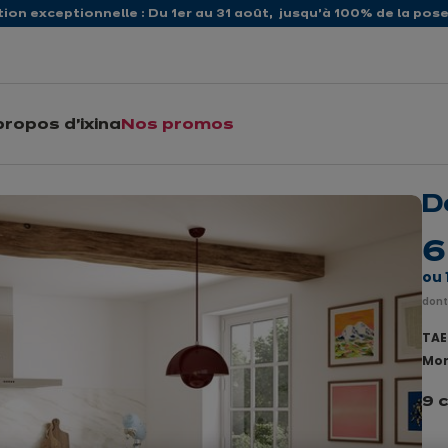
ion exceptionnelle : Du 1er au 31 août, jusqu’à 100% de la pose 
propos d'ixina
Nos promos
D
6
ou
dont
TAEG
Mon
9 