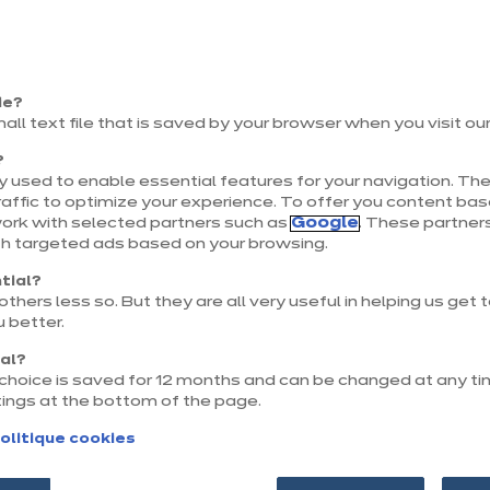
Précé
Sui
Fr
Entr
ie?
du b
mall text file that is saved by your browser when you visit ou
hum
?
 used to enable essential features for your navigation. The
affic to optimize your experience. To offer you content ba
work with selected partners such as
Google
. These partners
th targeted ads based on your browsing.
tial?
thers less so. But they are all very useful in helping us get
 better.
nal?
r choice is saved for 12 months and can be changed at any ti
tings at the bottom of the page.
Sui
olitique cookies
ossibilités