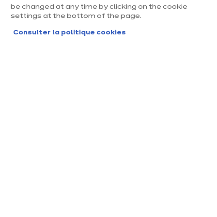
Les styles et les années passent. Et il en va de
be changed at any time by clicking on the cookie
même avec nos cuisines. Bois sombre, crédence
settings at the bottom of the page.
marquée, poignées vieillottes... Les cuisines rustiques
Consulter la politique cookies
méritent parfois un petit relooking pour rester
tendances. Découvrez nos 8 conseils pour
moderniser une cuisine rustique à moindre frais.