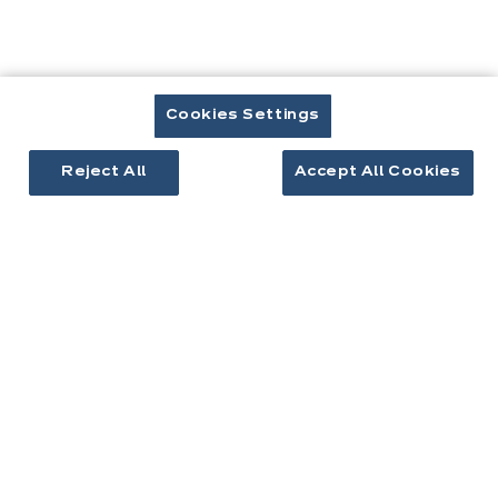
Télécharger le catalogue
Prendre rendez-vous
Cookies Settings
Reject All
Accept All Cookies
Cuisines & aménagement
Cuisines équipées
Inspirations cuisine
Aménagement intérieur
Votre projet
À propos d'ixina
Recrutement