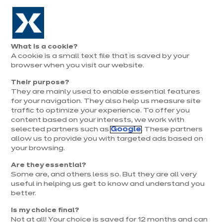
Aller à la navigation
Aller au contenu principal
Prolongation exceptionnelle : Du 1er au 31 août, jusqu’à 100%
de la pose offerte* !
Nos
Je
Ouvrir
What is a cookie?
le
magasins
pren
A cookie is a small text file that is saved by your
Je prends
menu
rend
rendez-vous
browser when you visit our website.
vous
Their purpose?
They are mainly used to enable essential features
for your navigation. They also help us measure site
STYLE, COULEURS & MATÉRIAUX
traffic to optimize your experience. To offer you
content based on your interests, we work with
Publié le 10 février 2020
selected partners such as
Google
. These partners
Mise à jour le 28 avril 2025
allow us to provide you with targeted ads based on
your browsing.
Relooker sa cuisine :
Are they essential?
et si vous la
Some are, and others less so. But they are all very
useful in helping us get to know and understand you
modernisiez ?
better.
Is my choice final?
Not at all! Your choice is saved for 12 months and can