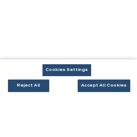
Vous
Cookies Settings
Accueil
Nos équipements
Meubles
Plan de travail
êtes
ici:
Reject All
Accept All Cookies
Contact
Télécharger le catalogue