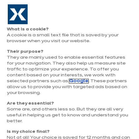
Aller à la navigation
Aller au contenu principal
Prolongation exceptionnelle : Du 1er au 31 août, jusqu’à 100%
de la pose offerte* !
Nos
Je
Ouvrir
What is a cookie?
le
magasins
pren
A cookie is a small text file that is saved by your
Je prends
menu
rend
rendez-vous
browser when you visit our website.
vous
Their purpose?
They are mainly used to enable essential features
for your navigation. They also help us measure site
Quel plan de travail choisir ?
traffic to optimize your experience. To offer you
content based on your interests, we work with
selected partners such as
Google
. These partners
allow us to provide you with targeted ads based on
your browsing.
Are they essential?
Some are, and others less so. But they are all very
useful in helping us get to know and understand you
better.
Matériaux
Dimensions
Aménagements
Is my choice final?
Not at all! Your choice is saved for 12 months and can