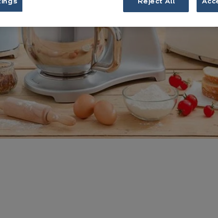
tings
Reject All
Acc