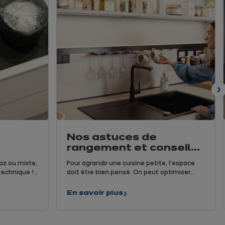
S
Nos astuces de
rangement et conseils
pour agrandir une
az ou mixte,
Pour agrandir une cuisine petite, l’espace
petite cuisine
technique !
doit être bien pensé. On peut optimiser
 nos
l’aspect rangement de la cuisine mais aussi
quelle
agrandir visuellement sa surface par
En savoir plus
Nos
ir quelle
quelques menus travaux déco, sans casser
astuces
 par
les murs, c’est promis !
de
es conseils
rangement