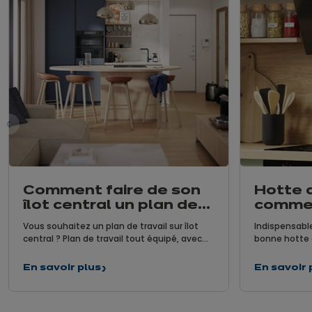
nt
Comment faire de son
Hotte d
îlot central un plan de
commen
travail ?
sa vent
Vous souhaitez un plan de travail sur îlot
Indispensable
central ? Plan de travail tout équipé, avec
bonne hotte 
zone de cuisson et/ou zone de lavage, avec
les mauvaise
ou sans rangements, un coin repas... ? Pour
également de 
En savoir plus
En savoir 
Comment
Hotte
bien déterminer les fonctionnalités de votre
Alors autant l
faire
de
futur plan de travail sur îlot central, suivez
connaissez p
de
cuisine
nos quelques conseils !
nous faisons 
son
: