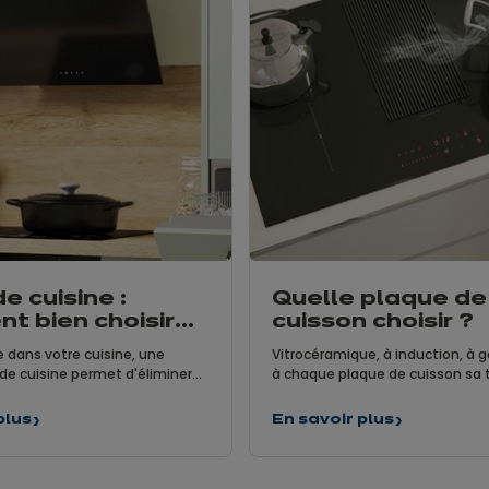
e cuisine :
Quelle plaque de
t bien choisir
cuisson choisir ?
ilation ?
 dans votre cuisine, une
Vitrocéramique, à induction, à g
de cuisine permet d'éliminer
à chaque plaque de cuisson sa 
s odeurs de cuisson, mais
Pour vous y retrouver, voici tous
purifier l'air que vous respirez.
conseils et critères pour savoir 
plus
En savoir plus
Quelle
a choisir avec soin ! Vous n'y
plaque de cuisson choisir... Savo
plaque
as grand-chose ? Aucun souci,
plaque de cuisson choisir passe
de
le point.
connaître les particularités et l
cuisson