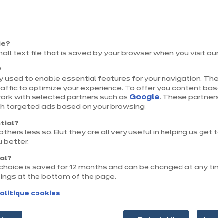
intage idéal pour votre cuisine équipée. Composée
ers uniques et dédiée à ceux qui aiment s’entoure
nalité, elle assume ses performances de haute qua
ie?
mall text file that is saved by your browser when you visit ou
roménagers aux couleurs dynamiques et aux ligne
?
en stars de la cuisine.
 used to enable essential features for your navigation. The
affic to optimize your experience. To offer you content ba
work with selected partners such as
Google
. These partners
th targeted ads based on your browsing.
tial?
thers less so. But they are all very useful in helping us get
 better.
nal?
r choice is saved for 12 months and can be changed at any ti
tings at the bottom of the page.
olitique cookies