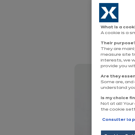
résolument v
électroménag
forte person
What is a cook
A cookie is a s
petits élect
Their purpose
transforment 
They are mainly
measure site tr
interests, we 
provide you wi
Are they essen
Some are, and o
understand you
Is my choice fi
Not at all! You
the cookie set
Consulter la p