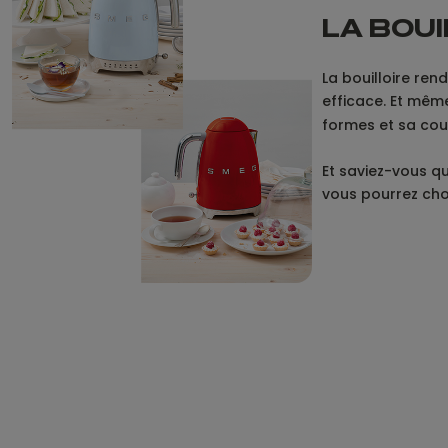
LA BOUI
La bouilloire ren
efficace. Et mêm
formes et sa coul
Et saviez-vous q
vous pourrez choi