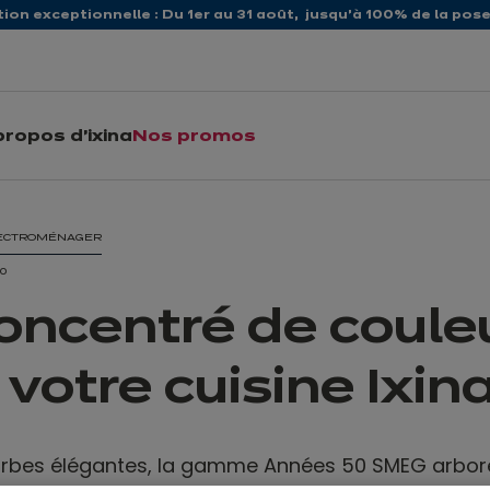
ion exceptionnelle : Du 1er au 31 août, jusqu’à 100% de la pose 
propos d'ixina
Nos promos
LECTROMÉNAGER
20
oncentré de coule
 votre cuisine Ixin
rbes élégantes, la gamme Années 50 SMEG arbore