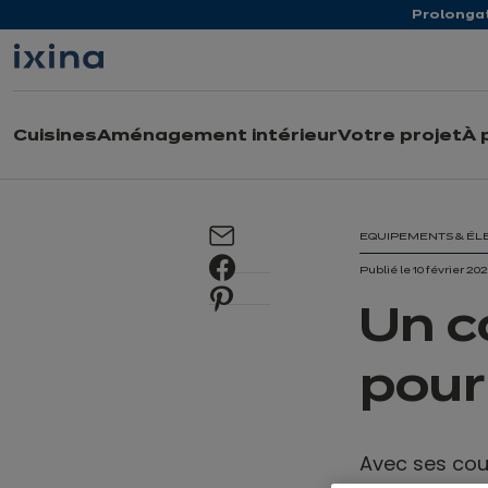
Aller à la navigation
Aller au contenu principal
Prolongat
Cuisines
Aménagement intérieur
Votre projet
À 
EQUIPEMENTS & É
Publié le 10 février 20
Un c
pour
Avec ses cou