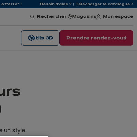
offerte* !
Besoin d'aide ?
Télécharger le catalogue
Mon espace
Rechercher
Magasins
Outils 3D
Prendre rendez-vous
urs
a
 un style