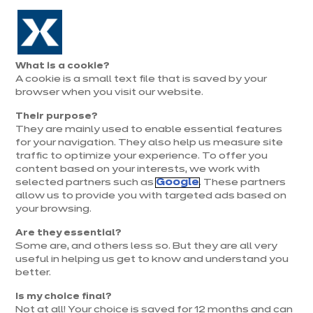
Aller à la navigation
Aller au contenu principal
Prolongation exceptionnelle : Du 1er au 31 août, jusqu’à 100%
de la pose offerte* !
Nos
Je
Ouvrir
What is a cookie?
le
magasins
pren
A cookie is a small text file that is saved by your
Je prends
menu
rend
rendez-vous
browser when you visit our website.
vous
Their purpose?
They are mainly used to enable essential features
for your navigation. They also help us measure site
EQUIPEMENTS & ÉLECTROMÉNAGER
traffic to optimize your experience. To offer you
content based on your interests, we work with
Publié le 02 octobre 2024
selected partners such as
Google
. These partners
Mise à jour le 06 mai 2025
allow us to provide you with targeted ads based on
your browsing.
Plan de travail en
Are they essential?
granit : ce qu'il faut
Some are, and others less so. But they are all very
useful in helping us get to know and understand you
savoir
better.
Is my choice final?
Not at all! Your choice is saved for 12 months and can