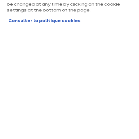
Élégant et robuste, le plan de travail en granit
be changed at any time by clicking on the cookie
donne du caractère à la cuisine. Polyvalent et
settings at the bottom of the page.
fonctionnel, il est un véritable complice pour les
Consulter la politique cookies
cordons bleus. Naturel et sophistiqué, il transforme
la cuisine. Mais connaissez-vous véritablement le
plan de travail en granit ?