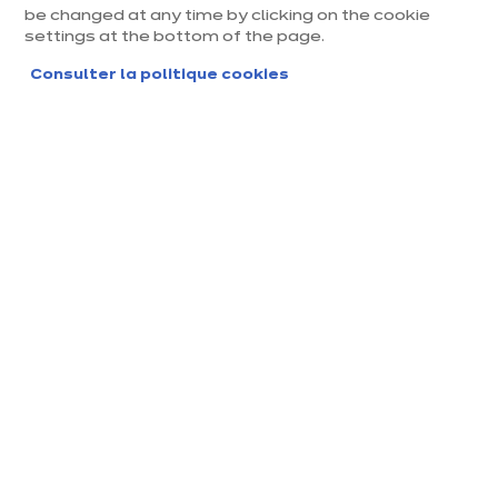
Delia cottage
be changed at any time by clicking on the cookie
settings at the bottom of the page.
/ TTC
euros
€
8 690
En savoir plus - Afficher
Consulter la politique cookies
ou
159.01 €
/mois
Voir conditions
dont 42,74 € Eco-mobilier