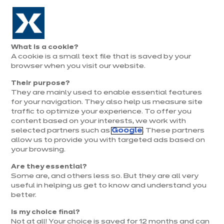
Aller à la navigation
Aller au contenu principal
Prolongation exceptionnelle : Du 1er au 31 août, jusqu’à 100%
de la pose offerte* !
Nos
Je
Ouvrir
What is a cookie?
le
magasins
pren
Nos modèles de cuisines en L
A cookie is a small text file that is saved by your
Je prends
menu
rend
rendez-vous
browser when you visit our website.
vous
Their purpose?
They are mainly used to enable essential features
for your navigation. They also help us measure site
traffic to optimize your experience. To offer you
content based on your interests, we work with
selected partners such as
Google
. These partners
allow us to provide you with targeted ads based on
your browsing.
Are they essential?
Some are, and others less so. But they are all very
useful in helping us get to know and understand you
better.
Is my choice final?
Not at all! Your choice is saved for 12 months and can